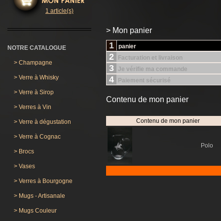
1 article(s)
> Mon panier
1
panier
NOTRE CATALOGUE
2
Facturation et livraison
>
Champagne
3
Je vérifie ma commande
>
Verre à Whisky
4
Paiement sécurisé
>
Verre à Sirop
Contenu de mon panier
>
Verres à Vin
Contenu de mon panier
>
Verre à dégustation
>
Verre à Cognac
Polo
>
Brocs
>
Vases
>
Verres à Bourgogne
>
Mugs - Artisanale
>
Mugs Couleur